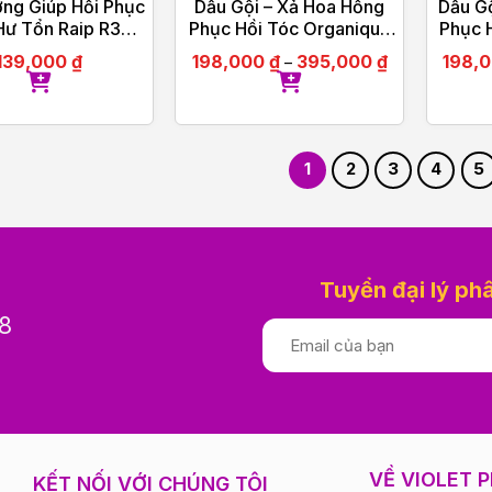
ng Giúp Hồi Phục
Dầu Gội – Xả Hoa Hồng
Dầu G
Hư Tổn Raip R3
Phục Hồi Tóc Organique
Phục 
gan Hair Oil
Rose Repairing Shampoo
Rose 
139,000
₫
198,000
₫
395,000
₫
198,
–
Ladies 500ml
1
2
3
4
5
Tuyển đại lý ph
8
VỀ VIOLET 
KẾT NỐI VỚI CHÚNG TÔI