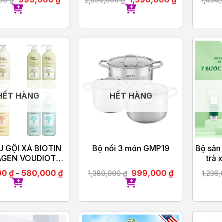
HẾT HÀNG
HẾT HÀNG
U GỘI XẢ BIOTIN
Bộ nồi 3 món GMP19
Bộ sản
GEN VOUDIOTY
trà 
2021
00
₫
580,000
₫
999,000
₫
–
1,380,000
₫
1,236