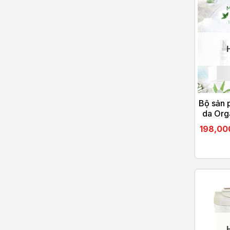
Bộ sản 
da Org
Spring 
198,0