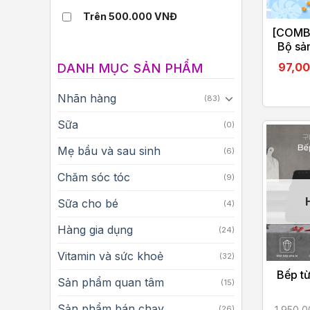
Trên 500.000 VNĐ
[COMB
Bộ sả
người 
97,0
DANH MỤC SẢN PHẨM
thuận t
đi d
Nhãn hàng
(83)
Sữa
(0)
Mẹ bầu và sau sinh
(6)
Chăm sóc tóc
(9)
Sữa cho bé
(4)
Hàng gia dụng
(24)
Vitamin và sức khoẻ
(32)
Bếp t
Sản phẩm quan tâm
(15)
Sản phẩm bán chạy
(26)
1,950,