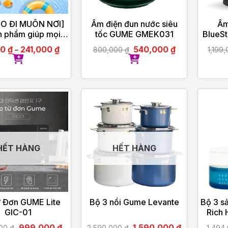
O ĐI MUÔN NƠI]
Ấm điện đun nước siêu
Ấm
n phẩm giúp mọi
tốc GUME GMEK031
BlueS
thuận tiện đi lại,
00
₫
241,000
₫
540,000
₫
–
800,000
₫
1,199
iện dễ dàng mang
u lịch, công tác
HẾT HÀNG
HẾT HÀNG
ừ Đơn GUME Lite
Bộ 3 nồi Gume Levante
Bộ 3 s
GIC-01
Rich 
Dưỡ
999,000
₫
1,590,000
₫
000
₫
2,590,000
₫
1,494