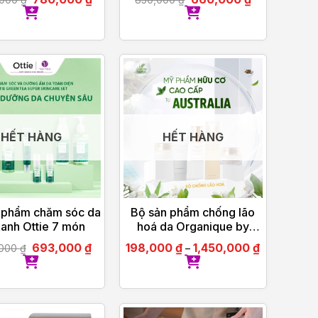
Hoàn Hảo
HẾT HÀNG
HẾT HÀNG
 phẩm chăm sóc da
Bộ sản phẩm chống lão
xanh Ottie 7 món
hoá da Organique by
Olinda Spring hữu cơ cao
693,000
₫
198,000
₫
1,450,000
₫
,000
₫
–
cấp Úc