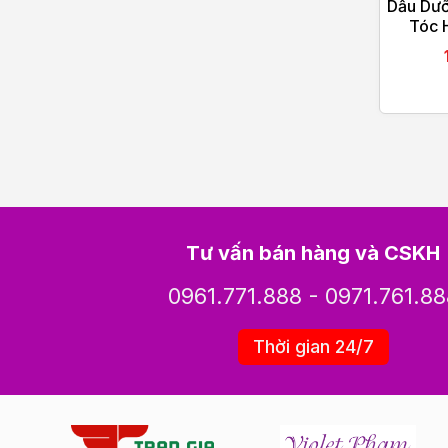
Dầu Dưỡ
Tóc 
Ar
Tư vấn bán hàng và CSKH
0961.771.888
-
0971.761.88
Thời gian 24/7