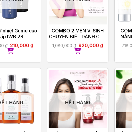
ữ nhiệt Gume cao
COMBO 2 MEN VI SINH
COM
cấp IWB 28
CHUYÊN BIỆT DÀNH CHO
NẮNG
PHỤ NỮ NEUBIOTIC HER
N
210,000
₫
920,000
₫
000
₫
1,080,000
₫
718,
HẾT HÀNG
HẾT HÀNG