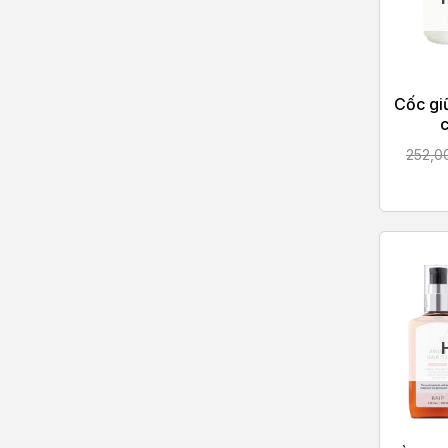
Cốc gi
252,