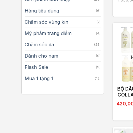
Hàng tiêu dùng
(6)
Chăm sóc vùng kín
(7)
Mỹ phẩm trang điểm
(4)
Chăm sóc da
(25)
Dành cho nam
(0)
Flash Sale
(9)
Mua 1 tặng 1
(13)
BỘ DẦ
COLLA
420,0