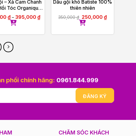
ội – Xả Cam Chanh
Dầu gội khô Batiste 100%
Hồi Tóc Organique
thiên nhiên
Repairing Shampoo
000
₫
395,000
₫
250,000
₫
–
350,000
₫
Ladies 500ml
ân phối chính hãng:
0961.844.999
PHAM
CHĂM SÓC KHÁCH