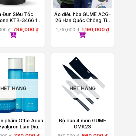
 Đun Siêu Tốc
Áo điều hòa GUME ACG-
tone KTB-3466 1.5
26 Hàn Quốc Chống Tia
Lít 2200W
UV – Bảo Hành Chính
799,000
₫
1,190,000
₫
,000
₫
1,710,000
₫
Hãng 12 tháng
HẾT HÀNG
HẾT HÀNG
ản phẩm Ottie Aqua
Bộ dao 4 món GUME
Hyaluron Làm Dịu,
GMK23
ng Ẩm, Khóa Ẩm
780,000
₫
660,000
₫
,000
₫
850,000
₫