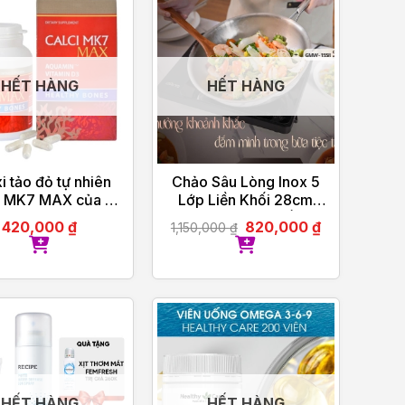
HẾT HÀNG
HẾT HÀNG
i tảo đỏ tự nhiên
Chảo Sâu Lòng Inox 5
 MK7 MAX của Ba
Lớp Liền Khối 28cm
Lan 60 viên
GUME Hàn Quốc
420,000
₫
820,000
₫
1,150,000
₫
HẾT HÀNG
HẾT HÀNG