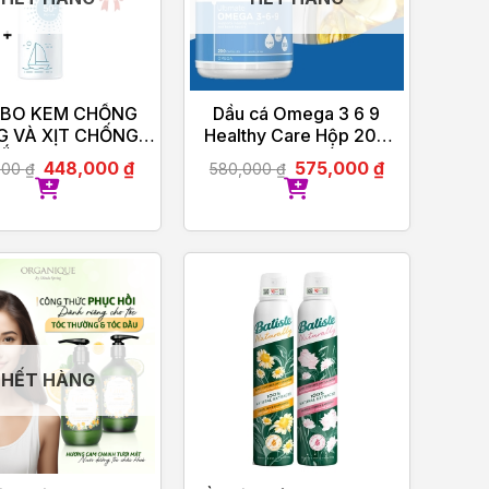
BO KEM CHỐNG
Dầu cá Omega 3 6 9
 VÀ XỊT CHỐNG
Healthy Care Hộp 200
ẮNG RE:CIPE
Viên Của Úc
448,000
₫
575,000
₫
000
₫
580,000
₫
HẾT HÀNG