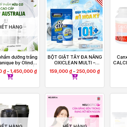
HẾT HÀNG
phẩm dưỡng trắng
BỘT GIẶT TẨY ĐA NĂNG
Canx
anique by Olinda
OXICLEAN MULTI –
CALCI
hữu cơ cao cấp Úc
PURPOSE STAIN
00
₫
1,450,000
₫
159,000
₫
250,000
₫
–
–
REMOVER
HẾT HÀNG
HẾT HÀNG