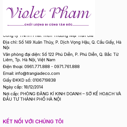
Công ty TNHH Phát Triển Thương Mại Trần Gia
Địa chỉ: Số 149 Xuân Thủy, P. Dịch Vọng Hậu, Q. Cầu Giấy, Hà
Nội
Văn phòng đại diện: Số 122 Phú Diễn, P. Phú Diễn, Q. Bắc Từ
Liêm, Tp. Hà Nội, Việt Nam
Điện thoại:
0961.771.888
-
0971.761.888
Email:
info@trangiadeco.com
Giấy ĐKKD số: 0106719838
Ngày cấp: 18/12/2014
Nơi cấp: PHÒNG ĐĂNG KÍ KINH DOANH – SỞ KẾ HOẠCH VÀ
ĐẦU TƯ THÀNH PHỐ HÀ NỘI
KẾT NỐI VỚI CHÚNG TÔI