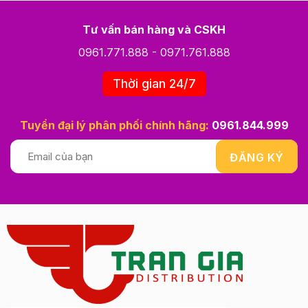
Tư vấn bán hàng và CSKH
0961.771.888
-
0971.761.888
Thời gian 24/7
Tuyển đại lý phân phối chính hãng:
0961.844.999