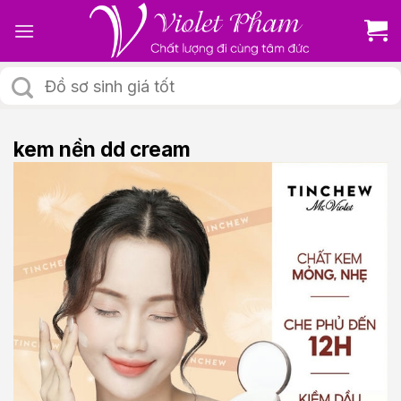
Skip
to
content
Tìm
kiếm:
kem nền dd cream