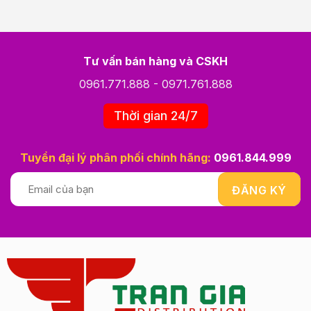
Tư vấn bán hàng và CSKH
0961.771.888
-
0971.761.888
Thời gian 24/7
Tuyển đại lý phân phối chính hãng:
0961.844.999