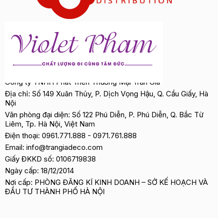
Công ty TNHH Phát Triển Thương Mại Trần Gia
Địa chỉ: Số 149 Xuân Thủy, P. Dịch Vọng Hậu, Q. Cầu Giấy, Hà
Nội
Văn phòng đại diện: Số 122 Phú Diễn, P. Phú Diễn, Q. Bắc Từ
Liêm, Tp. Hà Nội, Việt Nam
Điện thoại:
0961.771.888
-
0971.761.888
Email:
info@trangiadeco.com
Giấy ĐKKD số: 0106719838
Ngày cấp: 18/12/2014
Nơi cấp: PHÒNG ĐĂNG KÍ KINH DOANH – SỞ KẾ HOẠCH VÀ
ĐẦU TƯ THÀNH PHỐ HÀ NỘI