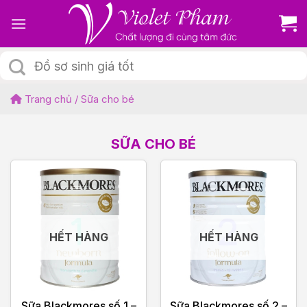
Skip
to
content
Tìm
kiếm:
Trang chủ
/
Sữa cho bé
SỮA CHO BÉ
HẾT HÀNG
HẾT HÀNG
Sữa Blackmores số 1 –
Sữa Blackmores số 2 –