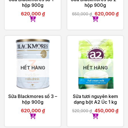
hộp 900g
hộp 900g
620,000
₫
620,000
₫
650,000
₫
HẾT HÀNG
HẾT HÀNG
Sữa Blackmores số 3 –
Sữa tươi nguyên kem
hộp 900g
dạng bột A2 Úc 1 kg
620,000
₫
450,000
₫
520,000
₫