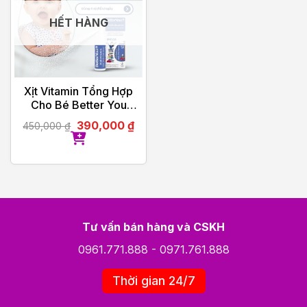
HẾT HÀNG
Xịt Vitamin Tổng Hợp
Cho Bé Better You
Multivitamin 25ml
390,000
₫
450,000
₫
Tư vấn bán hàng và CSKH
0961.771.888
-
0971.761.888
Thời gian 24/7