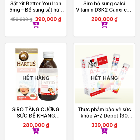
Sắt xịt Better You Iron
Siro bổ sung calci
5mg – Bổ sung sắt hữu
Vitamin D3K2 Canxi cho
cơ dạng xịt, dễ hấp thu
bé Bestical 120ml
390,000
₫
290,000
₫
450,000
₫
HẾT HÀNG
HẾT HÀNG
SIRO TĂNG CƯỜNG
Thực phẩm bảo vệ sức
SỨC ĐỀ KHÁNG
khỏe A-Z Depot (30
IMMUNITY HARTUS
viên)
280,000
₫
339,000
₫
150ML