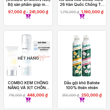
Bộ sản phẩm giúp mọi
26 Hàn Quốc Chống Tia
người thuận tiện đi lại,
UV – Bảo Hành Chính
97,000
₫
241,000
₫
1,190,000
₫
1,710,000
₫
–
thuận tiện dễ dàng mang
Hãng 12 tháng
đi du lịch, công tác
HẾT HÀNG
COMBO KEM CHỐNG
Dầu gội khô Batiste
NẮNG VÀ XỊT CHỐNG
100% thiên nhiên
NẮNG RE:CIPE
448,000
₫
250,000
₫
718,000
₫
350,000
₫