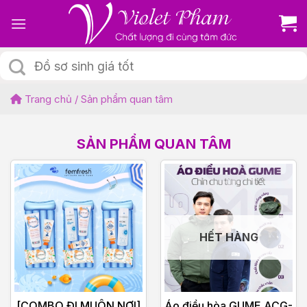
Skip
to
content
Tìm
kiếm:
Trang chủ
/
Sản phẩm quan tâm
SẢN PHẨM QUAN TÂM
HẾT HÀNG
[COMBO ĐI MUÔN NƠI]
Áo điều hòa GUME ACG-