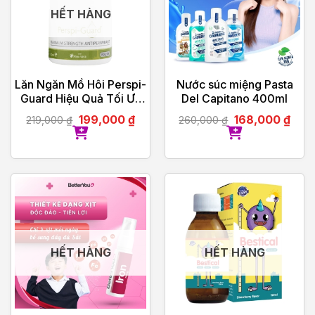
HẾT HÀNG
Lăn Ngăn Mồ Hôi Perspi-
Nước súc miệng Pasta
Guard Hiệu Quả Tối Ưu
Del Capitano 400ml
30ml
199,000
₫
168,000
₫
219,000
₫
260,000
₫
HẾT HÀNG
HẾT HÀNG