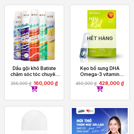
HẾT HÀNG
Dầu gội khô Batiste
Kẹo bổ sung DHA
chăm sóc tóc chuyên
Omega-3 vitamin
biệt
Neubria Neu Kid- Anh
160,000
₫
428,000
₫
256,000
₫
450,000
₫
30 viên