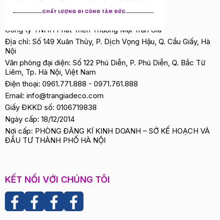
Công ty TNHH Phát Triển Thương Mại Trần Gia
Địa chỉ: Số 149 Xuân Thủy, P. Dịch Vọng Hậu, Q. Cầu Giấy, Hà
Nội
Văn phòng đại diện: Số 122 Phú Diễn, P. Phú Diễn, Q. Bắc Từ
Liêm, Tp. Hà Nội, Việt Nam
Điện thoại:
0961.771.888
-
0971.761.888
Email:
info@trangiadeco.com
Giấy ĐKKD số: 0106719838
Ngày cấp: 18/12/2014
Nơi cấp: PHÒNG ĐĂNG KÍ KINH DOANH – SỞ KẾ HOẠCH VÀ
ĐẦU TƯ THÀNH PHỐ HÀ NỘI
KẾT NỐI VỚI CHÚNG TÔI