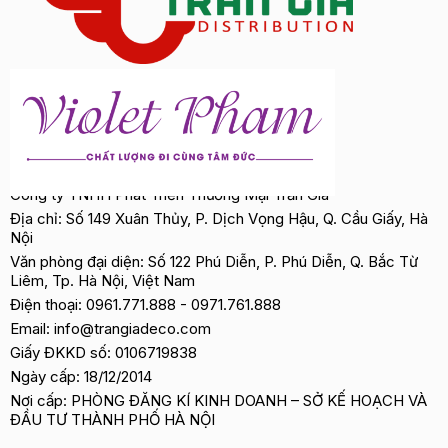
Công ty TNHH Phát Triển Thương Mại Trần Gia
Địa chỉ: Số 149 Xuân Thủy, P. Dịch Vọng Hậu, Q. Cầu Giấy, Hà
Nội
Văn phòng đại diện: Số 122 Phú Diễn, P. Phú Diễn, Q. Bắc Từ
Liêm, Tp. Hà Nội, Việt Nam
Điện thoại:
0961.771.888
-
0971.761.888
Email:
info@trangiadeco.com
Giấy ĐKKD số: 0106719838
Ngày cấp: 18/12/2014
Nơi cấp: PHÒNG ĐĂNG KÍ KINH DOANH – SỞ KẾ HOẠCH VÀ
ĐẦU TƯ THÀNH PHỐ HÀ NỘI