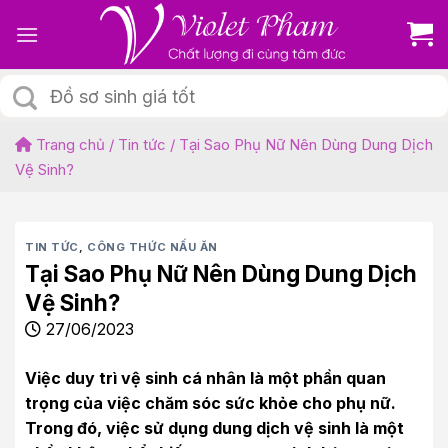
Skip
to
content
Tìm
kiếm:
Trang chủ
/
Tin tức
/
Tại Sao Phụ Nữ Nên Dùng Dung Dịch
Vệ Sinh?
TIN TỨC
,
CÔNG THỨC NẤU ĂN
Tại Sao Phụ Nữ Nên Dùng Dung Dịch
Vệ Sinh?
27/06/2023
Việc duy trì vệ sinh cá nhân là một phần quan
trọng của việc chăm sóc sức khỏe cho phụ nữ.
Trong đó, việc sử dụng dung dịch vệ sinh là một