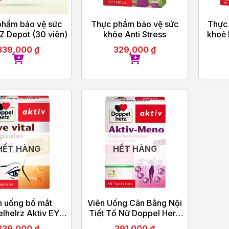
phẩm bảo vệ sức
Thực phẩm bảo vệ sức
Thực
Z Depot (30 viên)
khỏe Anti Stress
khoẻ 
339,000
₫
329,000
₫
HẾT HÀNG
HẾT HÀNG
n uống bổ mắt
Viên Uống Cân Bằng Nội
lhelrz Aktiv EYE
Tiết Tố Nữ Doppel Herz
 CAPSULES (30
Activ-Meno
339,000
₫
391,000
₫