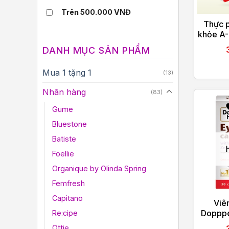
Trên 500.000 VNĐ
Thực 
khỏe A-
DANH MỤC SẢN PHẨM
Mua 1 tặng 1
(13)
Nhãn hàng
(83)
Gume
Bluestone
Batiste
Foellie
Organique by Olinda Spring
Femfresh
Capitano
Viê
Dopppe
Re:cipe
VITAL
Ottie