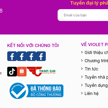
Tuyển đại lý ph
8
VỀ VIOLET 
KẾT NỐI VỚI CHÚNG TÔI
Giới thiệu c
Chương trìn
Tin tức
ắc
Tuyển nhà p
Tuyển dụng
Liên hệ