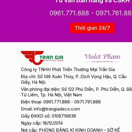
Tư vấn bán hàng và CSKH
0961.771.888
-
0971.761.88
Thời gian 24/7
Công ty TNHH Phát Triển Thương Mại Trần Gia
Địa chỉ: Số 149 Xuân Thủy, P. Dịch Vọng Hậu, Q. Cầu
Giấy, Hà Nội
Văn phòng đại diện: Số 122 Phú Diễn, P. Phú Diễn, Q. B
Từ Liêm, Tp. Hà Nội, Việt Nam
Điện thoại:
0961.771.888
-
0971.761.888
Email:
info@trangiadeco.com
Giấy ĐKKD số: 0106719838
Ngày cấp: 18/12/2014
Nơi cấp: PHÒNG ĐĂNG KÍ KINH DOANH – SỞ KẾ