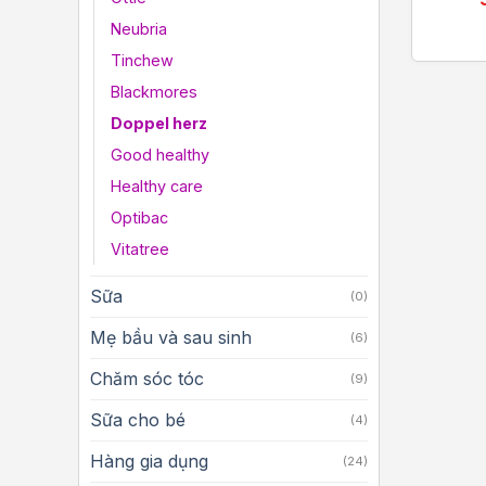
Neubria
Tinchew
Blackmores
Doppel herz
Good healthy
Healthy care
Optibac
Vitatree
Sữa
(0)
Mẹ bầu và sau sinh
(6)
Chăm sóc tóc
(9)
Sữa cho bé
(4)
Hàng gia dụng
(24)