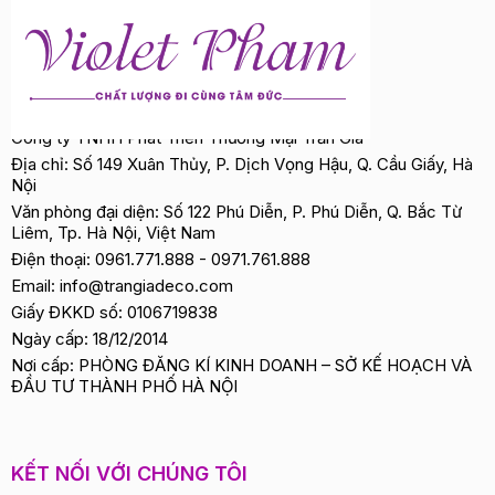
Công ty TNHH Phát Triển Thương Mại Trần Gia
Địa chỉ: Số 149 Xuân Thủy, P. Dịch Vọng Hậu, Q. Cầu Giấy, Hà
Nội
Văn phòng đại diện: Số 122 Phú Diễn, P. Phú Diễn, Q. Bắc Từ
Liêm, Tp. Hà Nội, Việt Nam
Điện thoại:
0961.771.888
-
0971.761.888
Email:
info@trangiadeco.com
Giấy ĐKKD số: 0106719838
Ngày cấp: 18/12/2014
Nơi cấp: PHÒNG ĐĂNG KÍ KINH DOANH – SỞ KẾ HOẠCH VÀ
ĐẦU TƯ THÀNH PHỐ HÀ NỘI
KẾT NỐI VỚI CHÚNG TÔI