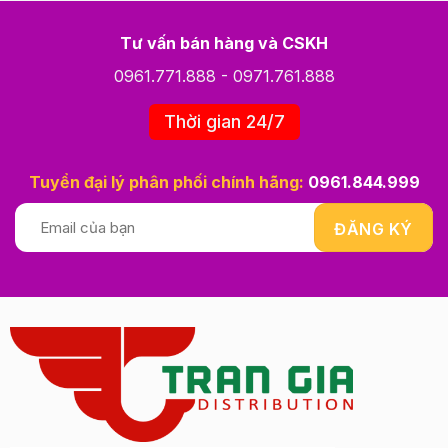
Tư vấn bán hàng và CSKH
0961.771.888
-
0971.761.888
Thời gian 24/7
Tuyển đại lý phân phối chính hãng:
0961.844.999