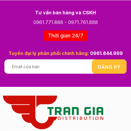
Tư vấn bán hàng và CSKH
0961.771.888
-
0971.761.888
Thời gian 24/7
Tuyển đại lý phân phối chính hãng:
0961.844.999