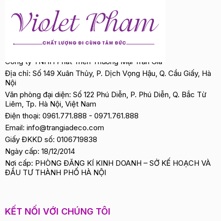
Công ty TNHH Phát Triển Thương Mại Trần Gia
Địa chỉ: Số 149 Xuân Thủy, P. Dịch Vọng Hậu, Q. Cầu Giấy, Hà
Nội
Văn phòng đại diện: Số 122 Phú Diễn, P. Phú Diễn, Q. Bắc Từ
Liêm, Tp. Hà Nội, Việt Nam
Điện thoại:
0961.771.888
-
0971.761.888
Email:
info@trangiadeco.com
Giấy ĐKKD số: 0106719838
Ngày cấp: 18/12/2014
Nơi cấp: PHÒNG ĐĂNG KÍ KINH DOANH – SỞ KẾ HOẠCH VÀ
ĐẦU TƯ THÀNH PHỐ HÀ NỘI
KẾT NỐI VỚI CHÚNG TÔI