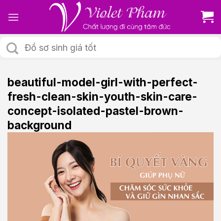
Skip
to
content
Tìm
kiếm:
beautiful-model-girl-with-perfect-
fresh-clean-skin-youth-skin-care-
concept-isolated-pastel-brown-
background