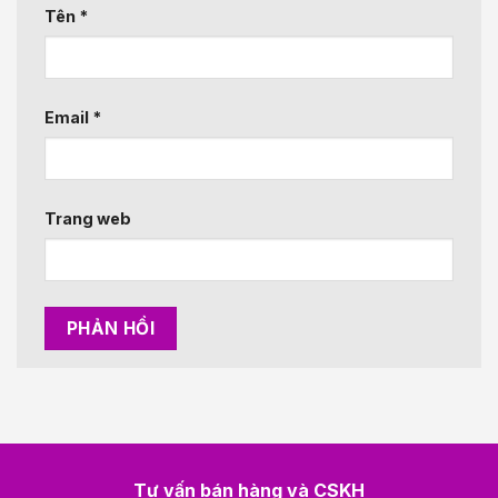
Tên
*
Email
*
Trang web
Tư vấn bán hàng và CSKH