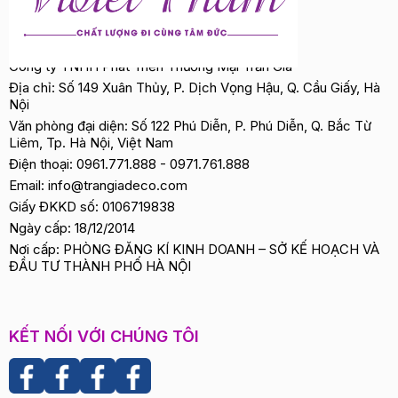
Công ty TNHH Phát Triển Thương Mại Trần Gia
Địa chỉ: Số 149 Xuân Thủy, P. Dịch Vọng Hậu, Q. Cầu Giấy, Hà
Nội
Văn phòng đại diện: Số 122 Phú Diễn, P. Phú Diễn, Q. Bắc Từ
Liêm, Tp. Hà Nội, Việt Nam
Điện thoại:
0961.771.888
-
0971.761.888
Email:
info@trangiadeco.com
Giấy ĐKKD số: 0106719838
Ngày cấp: 18/12/2014
Nơi cấp: PHÒNG ĐĂNG KÍ KINH DOANH – SỞ KẾ HOẠCH VÀ
ĐẦU TƯ THÀNH PHỐ HÀ NỘI
KẾT NỐI VỚI CHÚNG TÔI