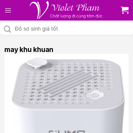
Skip
to
content
Tìm
kiếm:
may khu khuan