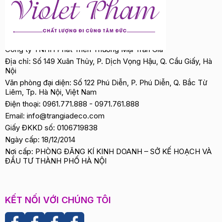
Công ty TNHH Phát Triển Thương Mại Trần Gia
Địa chỉ: Số 149 Xuân Thủy, P. Dịch Vọng Hậu, Q. Cầu Giấy, Hà
Nội
Văn phòng đại diện: Số 122 Phú Diễn, P. Phú Diễn, Q. Bắc Từ
Liêm, Tp. Hà Nội, Việt Nam
Điện thoại:
0961.771.888
-
0971.761.888
Email:
info@trangiadeco.com
Giấy ĐKKD số: 0106719838
Ngày cấp: 18/12/2014
Nơi cấp: PHÒNG ĐĂNG KÍ KINH DOANH – SỞ KẾ HOẠCH VÀ
ĐẦU TƯ THÀNH PHỐ HÀ NỘI
KẾT NỐI VỚI CHÚNG TÔI