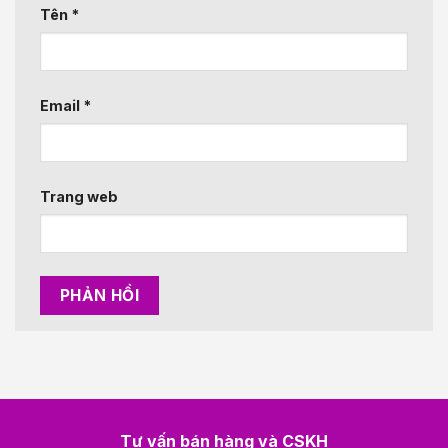
Tên
*
Email
*
Trang web
Tư vấn bán hàng và CSKH