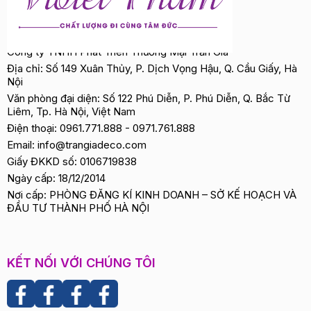
Công ty TNHH Phát Triển Thương Mại Trần Gia
Địa chỉ: Số 149 Xuân Thủy, P. Dịch Vọng Hậu, Q. Cầu Giấy, Hà
Nội
Văn phòng đại diện: Số 122 Phú Diễn, P. Phú Diễn, Q. Bắc Từ
Liêm, Tp. Hà Nội, Việt Nam
Điện thoại:
0961.771.888
-
0971.761.888
Email:
info@trangiadeco.com
Giấy ĐKKD số: 0106719838
Ngày cấp: 18/12/2014
Nơi cấp: PHÒNG ĐĂNG KÍ KINH DOANH – SỞ KẾ HOẠCH VÀ
ĐẦU TƯ THÀNH PHỐ HÀ NỘI
KẾT NỐI VỚI CHÚNG TÔI