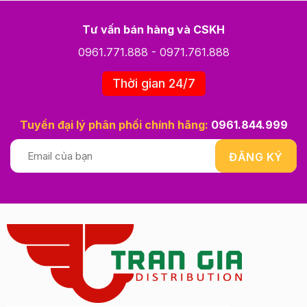
Tư vấn bán hàng và CSKH
0961.771.888
-
0971.761.888
Thời gian 24/7
Tuyển đại lý phân phối chính hãng:
0961.844.999