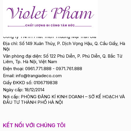
Công ty TNHH Phát Triển Thương Mại Trần Gia
Địa chỉ: Số 149 Xuân Thủy, P. Dịch Vọng Hậu, Q. Cầu Giấy, Hà
Nội
Văn phòng đại diện: Số 122 Phú Diễn, P. Phú Diễn, Q. Bắc Từ
Liêm, Tp. Hà Nội, Việt Nam
Điện thoại:
0961.771.888
-
0971.761.888
Email:
info@trangiadeco.com
Giấy ĐKKD số: 0106719838
Ngày cấp: 18/12/2014
Nơi cấp: PHÒNG ĐĂNG KÍ KINH DOANH – SỞ KẾ HOẠCH VÀ
ĐẦU TƯ THÀNH PHỐ HÀ NỘI
KẾT NỐI VỚI CHÚNG TÔI