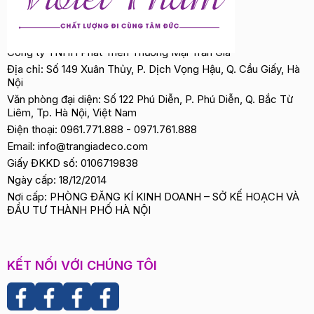
Công ty TNHH Phát Triển Thương Mại Trần Gia
Địa chỉ: Số 149 Xuân Thủy, P. Dịch Vọng Hậu, Q. Cầu Giấy, Hà
Nội
Văn phòng đại diện: Số 122 Phú Diễn, P. Phú Diễn, Q. Bắc Từ
Liêm, Tp. Hà Nội, Việt Nam
Điện thoại:
0961.771.888
-
0971.761.888
Email:
info@trangiadeco.com
Giấy ĐKKD số: 0106719838
Ngày cấp: 18/12/2014
Nơi cấp: PHÒNG ĐĂNG KÍ KINH DOANH – SỞ KẾ HOẠCH VÀ
ĐẦU TƯ THÀNH PHỐ HÀ NỘI
KẾT NỐI VỚI CHÚNG TÔI