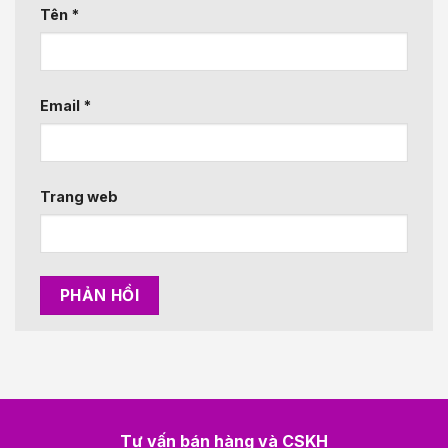
Tên
*
Email
*
Trang web
Tư vấn bán hàng và CSKH