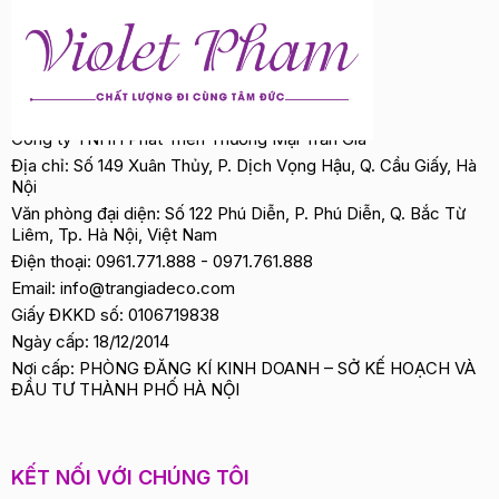
Công ty TNHH Phát Triển Thương Mại Trần Gia
Địa chỉ: Số 149 Xuân Thủy, P. Dịch Vọng Hậu, Q. Cầu Giấy, Hà
Nội
Văn phòng đại diện: Số 122 Phú Diễn, P. Phú Diễn, Q. Bắc Từ
Liêm, Tp. Hà Nội, Việt Nam
Điện thoại:
0961.771.888
-
0971.761.888
Email:
info@trangiadeco.com
Giấy ĐKKD số: 0106719838
Ngày cấp: 18/12/2014
Nơi cấp: PHÒNG ĐĂNG KÍ KINH DOANH – SỞ KẾ HOẠCH VÀ
ĐẦU TƯ THÀNH PHỐ HÀ NỘI
KẾT NỐI VỚI CHÚNG TÔI