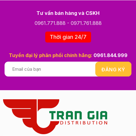
Tư vấn bán hàng và CSKH
0961.771.888
-
0971.761.888
Thời gian 24/7
Tuyển đại lý phân phối chính hãng:
0961.844.999