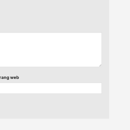
rang web