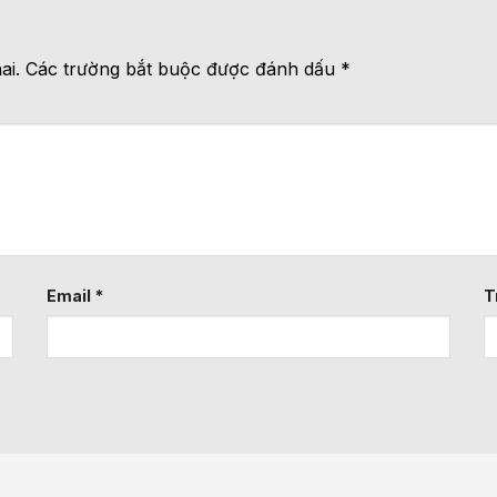
ai.
Các trường bắt buộc được đánh dấu
*
Email
*
T