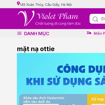
Skip
149 Xuân Thủy, Cầu Giấy, Hà Nội
to
content
Tìm
kiếm:
DANH MỤC
Miễn 
mặt nạ ottie