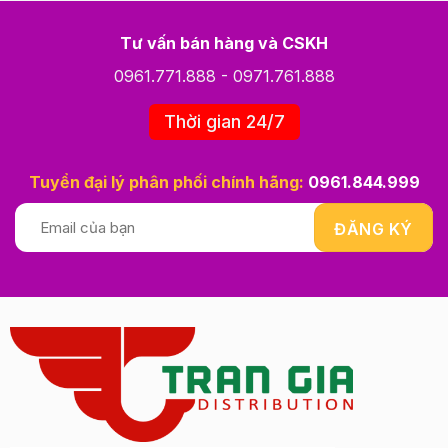
Tư vấn bán hàng và CSKH
0961.771.888
-
0971.761.888
Thời gian 24/7
Tuyển đại lý phân phối chính hãng:
0961.844.999