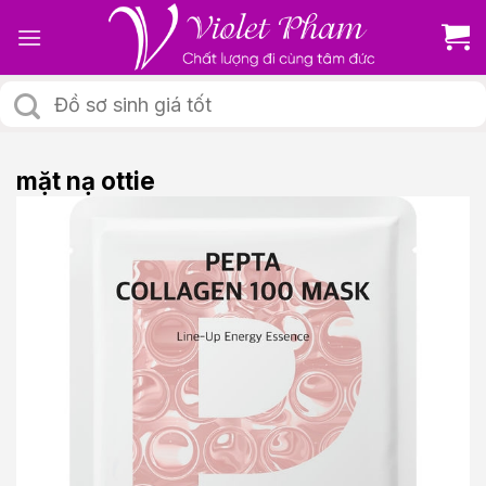
Skip
to
content
Tìm
kiếm:
mặt nạ ottie