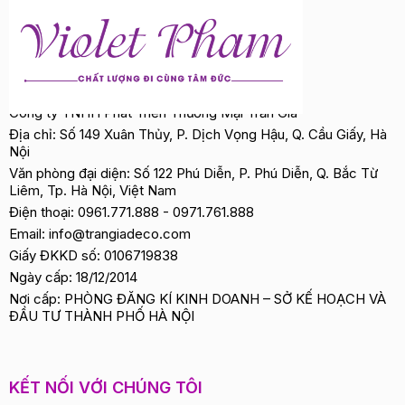
Công ty TNHH Phát Triển Thương Mại Trần Gia
Địa chỉ: Số 149 Xuân Thủy, P. Dịch Vọng Hậu, Q. Cầu Giấy, Hà
Nội
Văn phòng đại diện: Số 122 Phú Diễn, P. Phú Diễn, Q. Bắc Từ
Liêm, Tp. Hà Nội, Việt Nam
Điện thoại:
0961.771.888
-
0971.761.888
Email:
info@trangiadeco.com
Giấy ĐKKD số: 0106719838
Ngày cấp: 18/12/2014
Nơi cấp: PHÒNG ĐĂNG KÍ KINH DOANH – SỞ KẾ HOẠCH VÀ
ĐẦU TƯ THÀNH PHỐ HÀ NỘI
KẾT NỐI VỚI CHÚNG TÔI