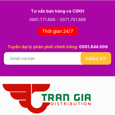
Tư vấn bán hàng và CSKH
0961.771.888
-
0971.761.888
Thời gian 24/7
Tuyển đại lý phân phối chính hãng:
0961.844.999