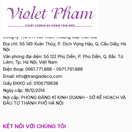
Công ty TNHH Phát Triển Thương Mại Trần Gia
Địa chỉ: Số 149 Xuân Thủy, P. Dịch Vọng Hậu, Q. Cầu Giấy, Hà
Nội
Văn phòng đại diện: Số 122 Phú Diễn, P. Phú Diễn, Q. Bắc Từ
Liêm, Tp. Hà Nội, Việt Nam
Điện thoại:
0961.771.888
-
0971.761.888
Email:
info@trangiadeco.com
Giấy ĐKKD số: 0106719838
Ngày cấp: 18/12/2014
Nơi cấp: PHÒNG ĐĂNG KÍ KINH DOANH – SỞ KẾ HOẠCH VÀ
ĐẦU TƯ THÀNH PHỐ HÀ NỘI
KẾT NỐI VỚI CHÚNG TÔI