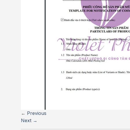
←
Previous
Next
→