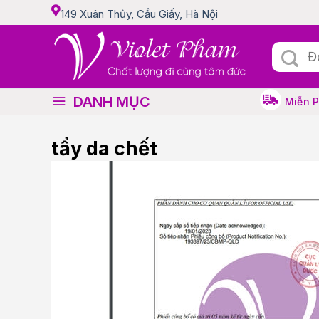
Skip
149 Xuân Thủy, Cầu Giấy, Hà Nội
to
content
Tìm
kiếm:
DANH MỤC
Miễn 
tẩy da chết