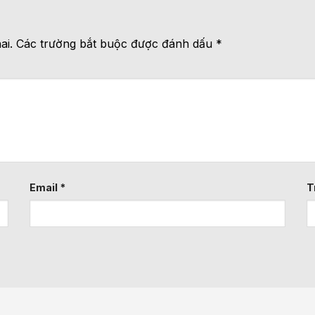
ai.
Các trường bắt buộc được đánh dấu
*
Email
*
T