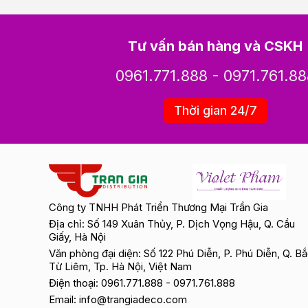
Tư vấn bán hàng và CSKH
0961.771.888
-
0971.761.88
Thời gian 24/7
Công ty TNHH Phát Triển Thương Mại Trần Gia
Địa chỉ: Số 149 Xuân Thủy, P. Dịch Vọng Hậu, Q. Cầu
Giấy, Hà Nội
Văn phòng đại diện: Số 122 Phú Diễn, P. Phú Diễn, Q. B
Từ Liêm, Tp. Hà Nội, Việt Nam
Điện thoại:
0961.771.888
-
0971.761.888
Email:
info@trangiadeco.com