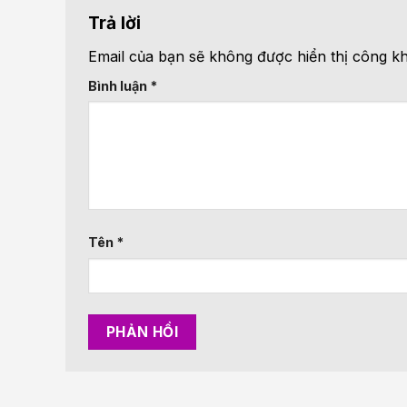
Trả lời
Email của bạn sẽ không được hiển thị công kh
Bình luận
*
Tên
*