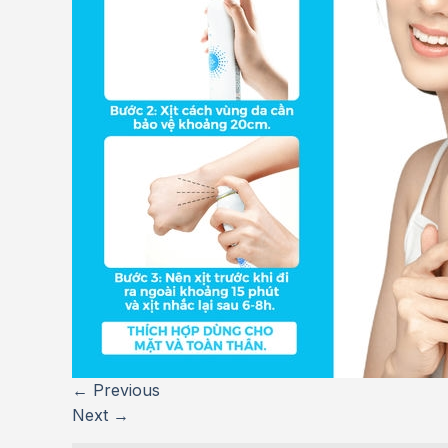
←
Previous
Next
→