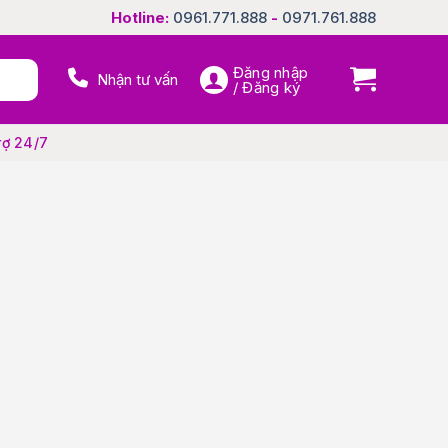
Hotline:
0961.771.888
-
0971.761.888
Đăng nhập
Nhận tư vấn
/ Đăng ký
rợ 24/7