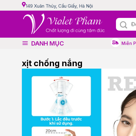
Skip
149 Xuân Thủy, Cầu Giấy, Hà Nội
to
content
Tìm
kiếm:
DANH MỤC
Miễn 
xịt chống nắng