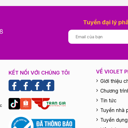
Tuyển đại lý ph
8
VỀ VIOLET 
KẾT NỐI VỚI CHÚNG TÔI
Giới thiệu c
Chương trìn
Tin tức
ắc
Tuyển nhà p
Tuyển dụng