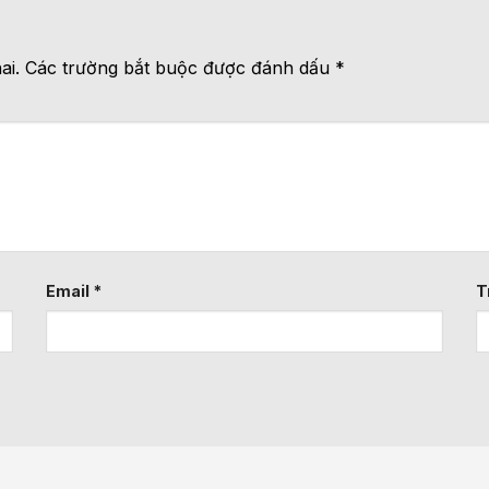
ai.
Các trường bắt buộc được đánh dấu
*
Email
*
T