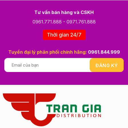
Tư vấn bán hàng và CSKH
0961.771.888
-
0971.761.888
Thời gian 24/7
Tuyển đại lý phân phối chính hãng:
0961.844.999