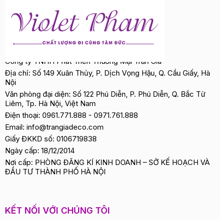
Công ty TNHH Phát Triển Thương Mại Trần Gia
Địa chỉ: Số 149 Xuân Thủy, P. Dịch Vọng Hậu, Q. Cầu Giấy, Hà
Nội
Văn phòng đại diện: Số 122 Phú Diễn, P. Phú Diễn, Q. Bắc Từ
Liêm, Tp. Hà Nội, Việt Nam
Điện thoại:
0961.771.888
-
0971.761.888
Email:
info@trangiadeco.com
Giấy ĐKKD số: 0106719838
Ngày cấp: 18/12/2014
Nơi cấp: PHÒNG ĐĂNG KÍ KINH DOANH – SỞ KẾ HOẠCH VÀ
ĐẦU TƯ THÀNH PHỐ HÀ NỘI
KẾT NỐI VỚI CHÚNG TÔI