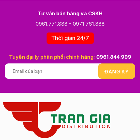
Tư vấn bán hàng và CSKH
0961.771.888
-
0971.761.888
Thời gian 24/7
Tuyển đại lý phân phối chính hãng:
0961.844.999