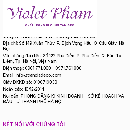
Công ty TNHH Phát Triển Thương Mại Trần Gia
Địa chỉ: Số 149 Xuân Thủy, P. Dịch Vọng Hậu, Q. Cầu Giấy, Hà
Nội
Văn phòng đại diện: Số 122 Phú Diễn, P. Phú Diễn, Q. Bắc Từ
Liêm, Tp. Hà Nội, Việt Nam
Điện thoại:
0961.771.888
-
0971.761.888
Email:
info@trangiadeco.com
Giấy ĐKKD số: 0106719838
Ngày cấp: 18/12/2014
Nơi cấp: PHÒNG ĐĂNG KÍ KINH DOANH – SỞ KẾ HOẠCH VÀ
ĐẦU TƯ THÀNH PHỐ HÀ NỘI
KẾT NỐI VỚI CHÚNG TÔI