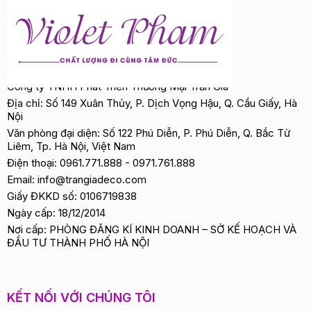
Công ty TNHH Phát Triển Thương Mại Trần Gia
Địa chỉ: Số 149 Xuân Thủy, P. Dịch Vọng Hậu, Q. Cầu Giấy, Hà
Nội
Văn phòng đại diện: Số 122 Phú Diễn, P. Phú Diễn, Q. Bắc Từ
Liêm, Tp. Hà Nội, Việt Nam
Điện thoại:
0961.771.888
-
0971.761.888
Email:
info@trangiadeco.com
Giấy ĐKKD số: 0106719838
Ngày cấp: 18/12/2014
Nơi cấp: PHÒNG ĐĂNG KÍ KINH DOANH – SỞ KẾ HOẠCH VÀ
ĐẦU TƯ THÀNH PHỐ HÀ NỘI
KẾT NỐI VỚI CHÚNG TÔI