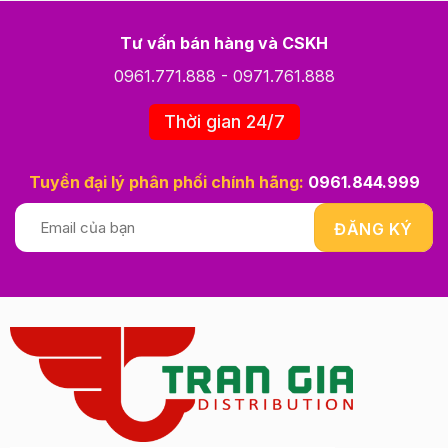
Tư vấn bán hàng và CSKH
0961.771.888
-
0971.761.888
Thời gian 24/7
Tuyển đại lý phân phối chính hãng:
0961.844.999