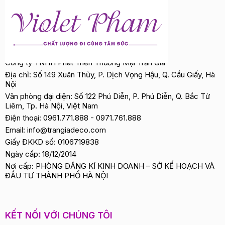
Công ty TNHH Phát Triển Thương Mại Trần Gia
Địa chỉ: Số 149 Xuân Thủy, P. Dịch Vọng Hậu, Q. Cầu Giấy, Hà
Nội
Văn phòng đại diện: Số 122 Phú Diễn, P. Phú Diễn, Q. Bắc Từ
Liêm, Tp. Hà Nội, Việt Nam
Điện thoại:
0961.771.888
-
0971.761.888
Email:
info@trangiadeco.com
Giấy ĐKKD số: 0106719838
Ngày cấp: 18/12/2014
Nơi cấp: PHÒNG ĐĂNG KÍ KINH DOANH – SỞ KẾ HOẠCH VÀ
ĐẦU TƯ THÀNH PHỐ HÀ NỘI
KẾT NỐI VỚI CHÚNG TÔI