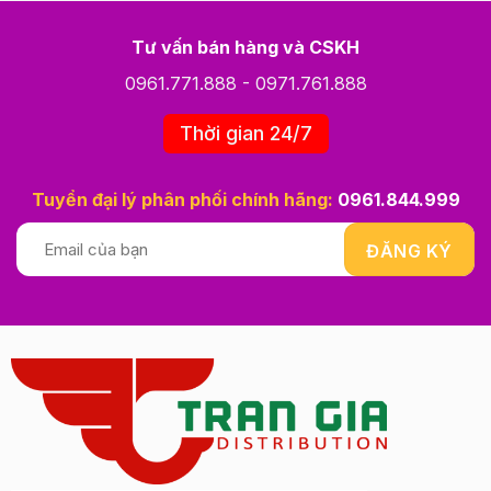
Tư vấn bán hàng và CSKH
0961.771.888
-
0971.761.888
Thời gian 24/7
Tuyển đại lý phân phối chính hãng:
0961.844.999