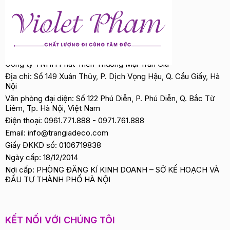
Công ty TNHH Phát Triển Thương Mại Trần Gia
Địa chỉ: Số 149 Xuân Thủy, P. Dịch Vọng Hậu, Q. Cầu Giấy, Hà
Nội
Văn phòng đại diện: Số 122 Phú Diễn, P. Phú Diễn, Q. Bắc Từ
Liêm, Tp. Hà Nội, Việt Nam
Điện thoại:
0961.771.888
-
0971.761.888
Email:
info@trangiadeco.com
Giấy ĐKKD số: 0106719838
Ngày cấp: 18/12/2014
Nơi cấp: PHÒNG ĐĂNG KÍ KINH DOANH – SỞ KẾ HOẠCH VÀ
ĐẦU TƯ THÀNH PHỐ HÀ NỘI
KẾT NỐI VỚI CHÚNG TÔI