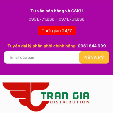
Tư vấn bán hàng và CSKH
0961.771.888
-
0971.761.888
Thời gian 24/7
Tuyển đại lý phân phối chính hãng:
0961.844.999