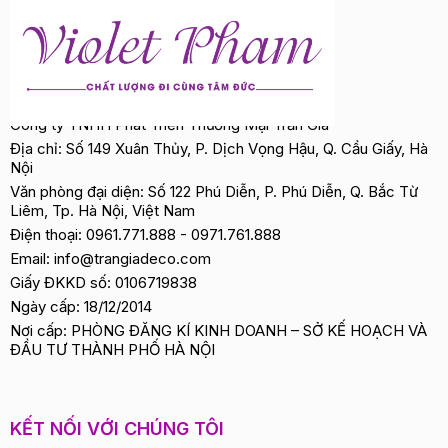
Công ty TNHH Phát Triển Thương Mại Trần Gia
Địa chỉ: Số 149 Xuân Thủy, P. Dịch Vọng Hậu, Q. Cầu Giấy, Hà
Nội
Văn phòng đại diện: Số 122 Phú Diễn, P. Phú Diễn, Q. Bắc Từ
Liêm, Tp. Hà Nội, Việt Nam
Điện thoại:
0961.771.888
-
0971.761.888
Email:
info@trangiadeco.com
Giấy ĐKKD số: 0106719838
Ngày cấp: 18/12/2014
Nơi cấp: PHÒNG ĐĂNG KÍ KINH DOANH – SỞ KẾ HOẠCH VÀ
ĐẦU TƯ THÀNH PHỐ HÀ NỘI
KẾT NỐI VỚI CHÚNG TÔI