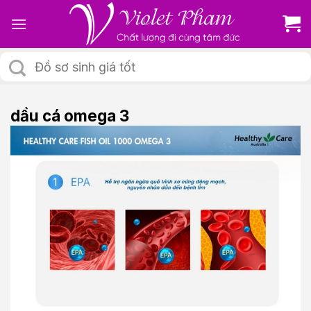
Skip
to
content
Tìm
kiếm:
dầu cá omega 3