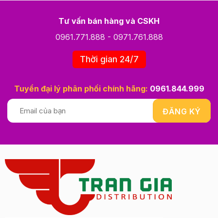
Tư vấn bán hàng và CSKH
0961.771.888
-
0971.761.888
Thời gian 24/7
Tuyển đại lý phân phối chính hãng:
0961.844.999