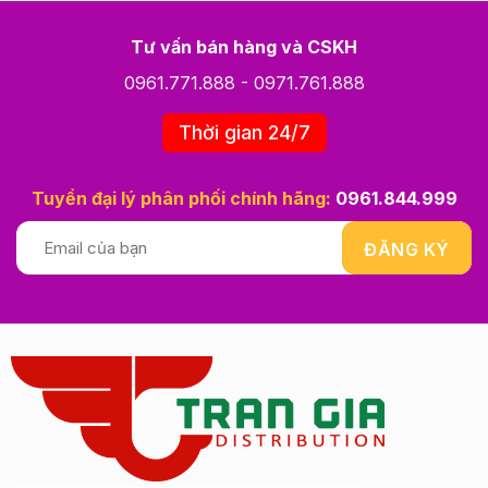
Tư vấn bán hàng và CSKH
0961.771.888
-
0971.761.888
Thời gian 24/7
Tuyển đại lý phân phối chính hãng:
0961.844.999