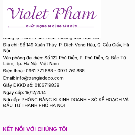
Công ty TNHH Phát Triển Thương Mại Trần Gia
Địa chỉ: Số 149 Xuân Thủy, P. Dịch Vọng Hậu, Q. Cầu Giấy, Hà
Nội
Văn phòng đại diện: Số 122 Phú Diễn, P. Phú Diễn, Q. Bắc Từ
Liêm, Tp. Hà Nội, Việt Nam
Điện thoại:
0961.771.888
-
0971.761.888
Email:
info@trangiadeco.com
Giấy ĐKKD số: 0106719838
Ngày cấp: 18/12/2014
Nơi cấp: PHÒNG ĐĂNG KÍ KINH DOANH – SỞ KẾ HOẠCH VÀ
ĐẦU TƯ THÀNH PHỐ HÀ NỘI
KẾT NỐI VỚI CHÚNG TÔI