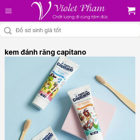
Skip
to
content
Tìm
kiếm:
kem đánh răng capitano