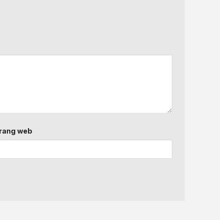
rang web