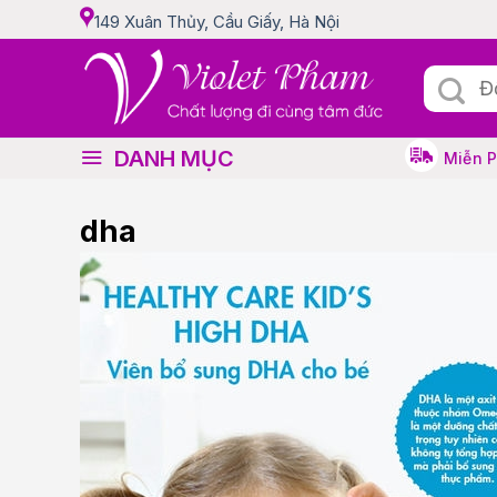
Skip
149 Xuân Thủy, Cầu Giấy, Hà Nội
to
content
Tìm
kiếm:
DANH MỤC
Miễn 
dha