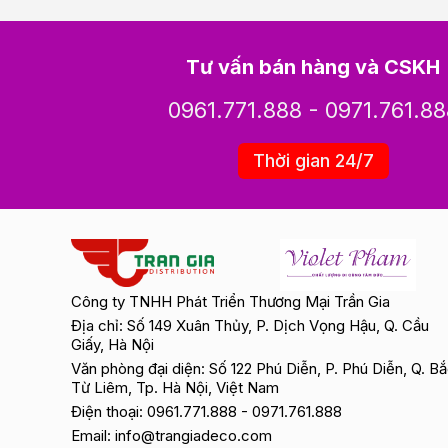
Tư vấn bán hàng và CSKH
0961.771.888
-
0971.761.88
Thời gian 24/7
Công ty TNHH Phát Triển Thương Mại Trần Gia
Địa chỉ: Số 149 Xuân Thủy, P. Dịch Vọng Hậu, Q. Cầu
Giấy, Hà Nội
Văn phòng đại diện: Số 122 Phú Diễn, P. Phú Diễn, Q. B
Từ Liêm, Tp. Hà Nội, Việt Nam
Điện thoại:
0961.771.888
-
0971.761.888
Email:
info@trangiadeco.com