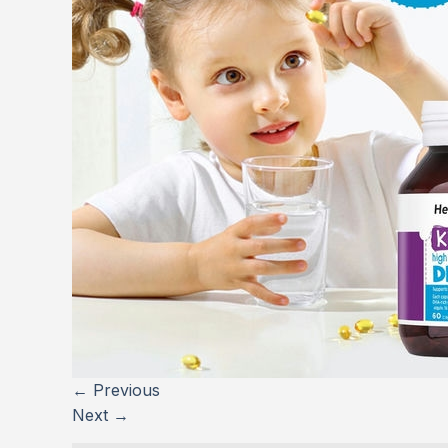
←
Previous
Next
→