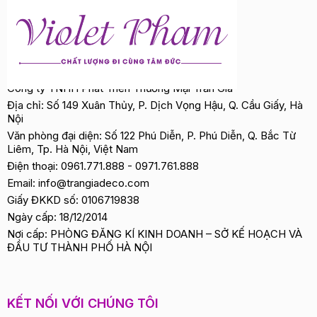
Công ty TNHH Phát Triển Thương Mại Trần Gia
Địa chỉ: Số 149 Xuân Thủy, P. Dịch Vọng Hậu, Q. Cầu Giấy, Hà
Nội
Văn phòng đại diện: Số 122 Phú Diễn, P. Phú Diễn, Q. Bắc Từ
Liêm, Tp. Hà Nội, Việt Nam
Điện thoại:
0961.771.888
-
0971.761.888
Email:
info@trangiadeco.com
Giấy ĐKKD số: 0106719838
Ngày cấp: 18/12/2014
Nơi cấp: PHÒNG ĐĂNG KÍ KINH DOANH – SỞ KẾ HOẠCH VÀ
ĐẦU TƯ THÀNH PHỐ HÀ NỘI
KẾT NỐI VỚI CHÚNG TÔI