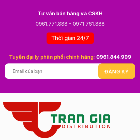
Tư vấn bán hàng và CSKH
0961.771.888
-
0971.761.888
Thời gian 24/7
Tuyển đại lý phân phối chính hãng:
0961.844.999