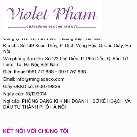
Công ty TNHH Phát Triển Thương Mại Trần Gia
Địa chỉ: Số 149 Xuân Thủy, P. Dịch Vọng Hậu, Q. Cầu Giấy, Hà
Nội
Văn phòng đại diện: Số 122 Phú Diễn, P. Phú Diễn, Q. Bắc Từ
Liêm, Tp. Hà Nội, Việt Nam
Điện thoại:
0961.771.888
-
0971.761.888
Email:
info@trangiadeco.com
Giấy ĐKKD số: 0106719838
Ngày cấp: 18/12/2014
Nơi cấp: PHÒNG ĐĂNG KÍ KINH DOANH – SỞ KẾ HOẠCH VÀ
ĐẦU TƯ THÀNH PHỐ HÀ NỘI
KẾT NỐI VỚI CHÚNG TÔI