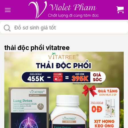
Skip
to
content
Tìm
kiếm:
thải độc phổi vitatree