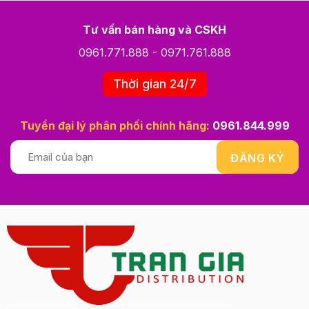
Tư vấn bán hàng và CSKH
0961.771.888
-
0971.761.888
Thời gian 24/7
Tuyển đại lý phân phối chính hãng:
0961.844.999