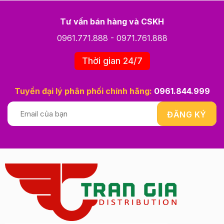
Tư vấn bán hàng và CSKH
0961.771.888
-
0971.761.888
Thời gian 24/7
Tuyển đại lý phân phối chính hãng:
0961.844.999