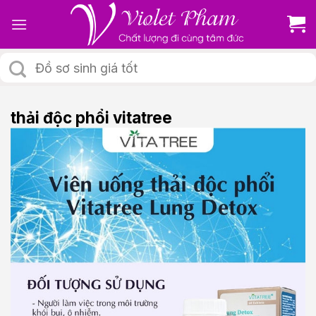
Skip
to
content
Tìm
kiếm:
thải độc phổi vitatree