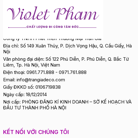
Công ty TNHH Phát Triển Thương Mại Trần Gia
Địa chỉ: Số 149 Xuân Thủy, P. Dịch Vọng Hậu, Q. Cầu Giấy, Hà
Nội
Văn phòng đại diện: Số 122 Phú Diễn, P. Phú Diễn, Q. Bắc Từ
Liêm, Tp. Hà Nội, Việt Nam
Điện thoại:
0961.771.888
-
0971.761.888
Email:
info@trangiadeco.com
Giấy ĐKKD số: 0106719838
Ngày cấp: 18/12/2014
Nơi cấp: PHÒNG ĐĂNG KÍ KINH DOANH – SỞ KẾ HOẠCH VÀ
ĐẦU TƯ THÀNH PHỐ HÀ NỘI
KẾT NỐI VỚI CHÚNG TÔI