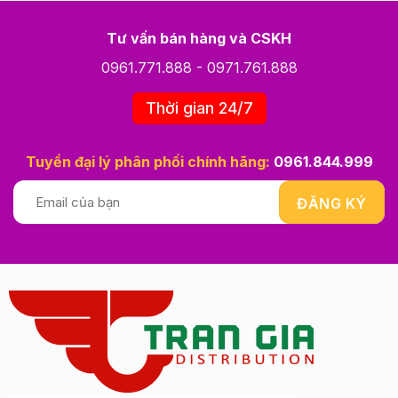
Tư vấn bán hàng và CSKH
0961.771.888
-
0971.761.888
Thời gian 24/7
Tuyển đại lý phân phối chính hãng:
0961.844.999