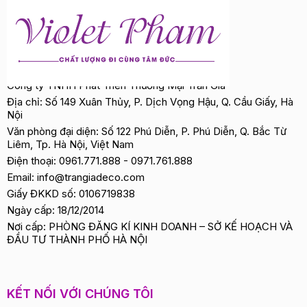
Công ty TNHH Phát Triển Thương Mại Trần Gia
Địa chỉ: Số 149 Xuân Thủy, P. Dịch Vọng Hậu, Q. Cầu Giấy, Hà
Nội
Văn phòng đại diện: Số 122 Phú Diễn, P. Phú Diễn, Q. Bắc Từ
Liêm, Tp. Hà Nội, Việt Nam
Điện thoại:
0961.771.888
-
0971.761.888
Email:
info@trangiadeco.com
Giấy ĐKKD số: 0106719838
Ngày cấp: 18/12/2014
Nơi cấp: PHÒNG ĐĂNG KÍ KINH DOANH – SỞ KẾ HOẠCH VÀ
ĐẦU TƯ THÀNH PHỐ HÀ NỘI
KẾT NỐI VỚI CHÚNG TÔI