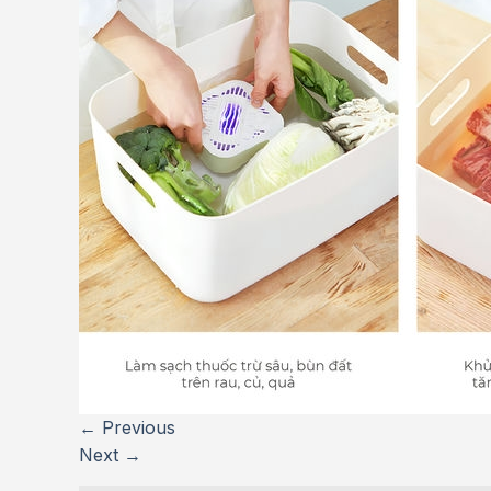
←
Previous
Next
→