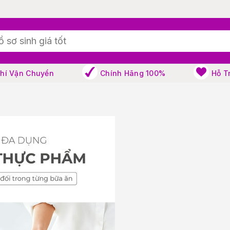
Phí Vận Chuyển
Chính Hãng 100%
Hỗ T