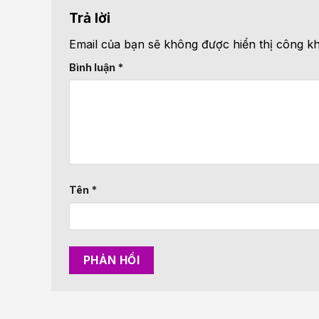
Trả lời
Email của bạn sẽ không được hiển thị công kh
Bình luận
*
Tên
*