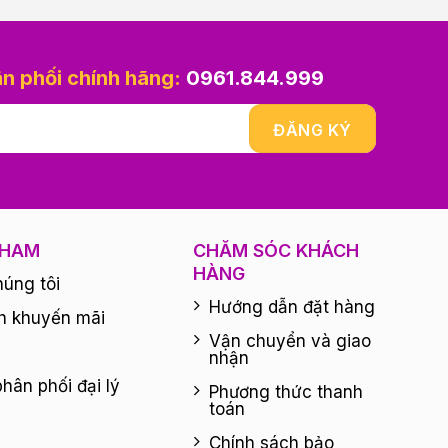
ân phối chính hãng:
0961.844.999
PHAM
CHĂM SÓC KHÁCH
HÀNG
húng tôi
Hướng dẫn đặt hàng
h khuyến mãi
Vận chuyển và giao
nhận
hân phối đại lý
Phương thức thanh
toán
Chính sách bảo