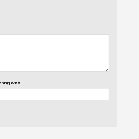
rang web