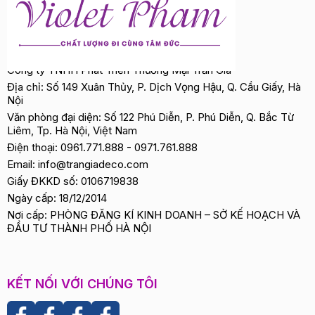
Công ty TNHH Phát Triển Thương Mại Trần Gia
Địa chỉ: Số 149 Xuân Thủy, P. Dịch Vọng Hậu, Q. Cầu Giấy, Hà
Nội
Văn phòng đại diện: Số 122 Phú Diễn, P. Phú Diễn, Q. Bắc Từ
Liêm, Tp. Hà Nội, Việt Nam
Điện thoại:
0961.771.888
-
0971.761.888
Email:
info@trangiadeco.com
Giấy ĐKKD số: 0106719838
Ngày cấp: 18/12/2014
Nơi cấp: PHÒNG ĐĂNG KÍ KINH DOANH – SỞ KẾ HOẠCH VÀ
ĐẦU TƯ THÀNH PHỐ HÀ NỘI
KẾT NỐI VỚI CHÚNG TÔI