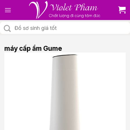
Skip
to
content
Tìm
kiếm:
máy cấp ẩm Gume