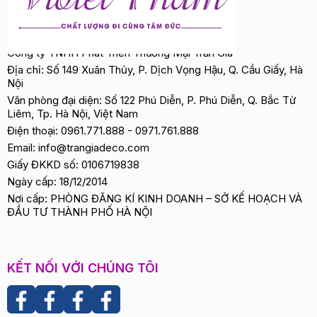
Công ty TNHH Phát Triển Thương Mại Trần Gia
Địa chỉ: Số 149 Xuân Thủy, P. Dịch Vọng Hậu, Q. Cầu Giấy, Hà
Nội
Văn phòng đại diện: Số 122 Phú Diễn, P. Phú Diễn, Q. Bắc Từ
Liêm, Tp. Hà Nội, Việt Nam
Điện thoại:
0961.771.888
-
0971.761.888
Email:
info@trangiadeco.com
Giấy ĐKKD số: 0106719838
Ngày cấp: 18/12/2014
Nơi cấp: PHÒNG ĐĂNG KÍ KINH DOANH – SỞ KẾ HOẠCH VÀ
ĐẦU TƯ THÀNH PHỐ HÀ NỘI
KẾT NỐI VỚI CHÚNG TÔI