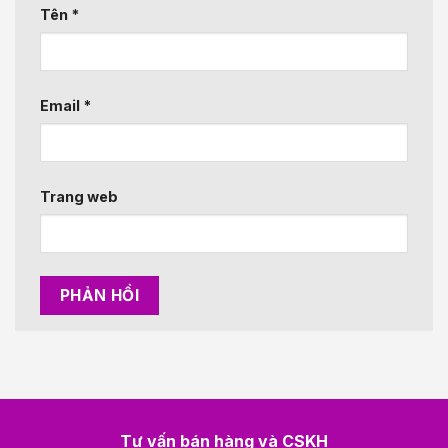
Tên
*
Email
*
Trang web
Tư vấn bán hàng và CSKH