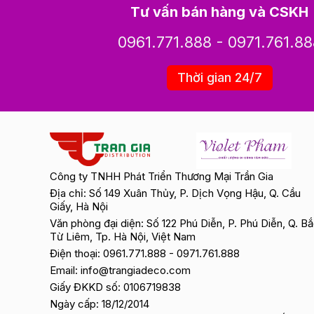
Tư vấn bán hàng và CSKH
0961.771.888
-
0971.761.88
Thời gian 24/7
Công ty TNHH Phát Triển Thương Mại Trần Gia
Địa chỉ: Số 149 Xuân Thủy, P. Dịch Vọng Hậu, Q. Cầu
Giấy, Hà Nội
Văn phòng đại diện: Số 122 Phú Diễn, P. Phú Diễn, Q. B
Từ Liêm, Tp. Hà Nội, Việt Nam
Điện thoại:
0961.771.888
-
0971.761.888
Email:
info@trangiadeco.com
Giấy ĐKKD số: 0106719838
Ngày cấp: 18/12/2014