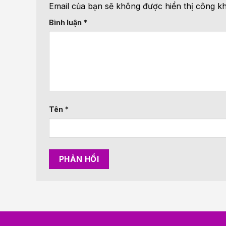
Email của bạn sẽ không được hiển thị công kh
Bình luận
*
Tên
*