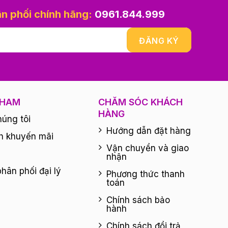
ân phối chính hãng:
0961.844.999
PHAM
CHĂM SÓC KHÁCH
HÀNG
húng tôi
Hướng dẫn đặt hàng
h khuyến mãi
Vận chuyển và giao
nhận
hân phối đại lý
Phương thức thanh
toán
Chính sách bảo
hành
Chính sách đổi trả