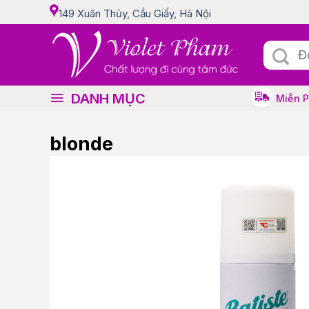
Skip
149 Xuân Thủy, Cầu Giấy, Hà Nội
to
content
Tìm
kiếm:
DANH MỤC
Miễn 
blonde