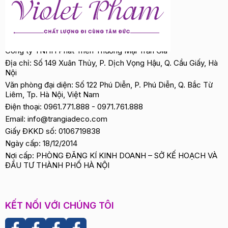
Công ty TNHH Phát Triển Thương Mại Trần Gia
Địa chỉ: Số 149 Xuân Thủy, P. Dịch Vọng Hậu, Q. Cầu Giấy, Hà
Nội
Văn phòng đại diện: Số 122 Phú Diễn, P. Phú Diễn, Q. Bắc Từ
Liêm, Tp. Hà Nội, Việt Nam
Điện thoại:
0961.771.888
-
0971.761.888
Email:
info@trangiadeco.com
Giấy ĐKKD số: 0106719838
Ngày cấp: 18/12/2014
Nơi cấp: PHÒNG ĐĂNG KÍ KINH DOANH – SỞ KẾ HOẠCH VÀ
ĐẦU TƯ THÀNH PHỐ HÀ NỘI
KẾT NỐI VỚI CHÚNG TÔI