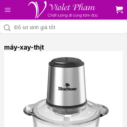
Skip
to
content
Tìm
kiếm:
máy-xay-thịt