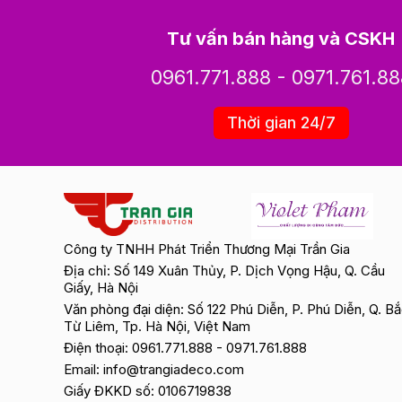
Tư vấn bán hàng và CSKH
0961.771.888
-
0971.761.88
Thời gian 24/7
Công ty TNHH Phát Triển Thương Mại Trần Gia
Địa chỉ: Số 149 Xuân Thủy, P. Dịch Vọng Hậu, Q. Cầu
Giấy, Hà Nội
Văn phòng đại diện: Số 122 Phú Diễn, P. Phú Diễn, Q. B
Từ Liêm, Tp. Hà Nội, Việt Nam
Điện thoại:
0961.771.888
-
0971.761.888
Email:
info@trangiadeco.com
Giấy ĐKKD số: 0106719838