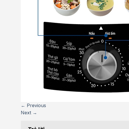
←
Previous
Next
→