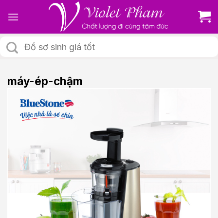
Skip
to
content
Tìm
kiếm:
máy-ép-chậm