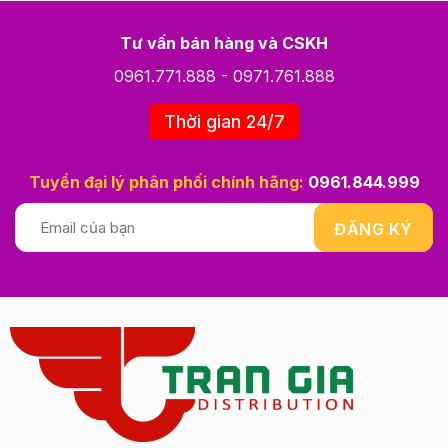
Tư vấn bán hàng và CSKH
0961.771.888
-
0971.761.888
Thời gian 24/7
Tuyển đại lý phân phối chính hãng:
0961.844.999