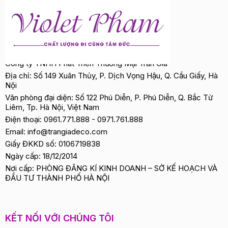
Công ty TNHH Phát Triển Thương Mại Trần Gia
Địa chỉ: Số 149 Xuân Thủy, P. Dịch Vọng Hậu, Q. Cầu Giấy, Hà
Nội
Văn phòng đại diện: Số 122 Phú Diễn, P. Phú Diễn, Q. Bắc Từ
Liêm, Tp. Hà Nội, Việt Nam
Điện thoại:
0961.771.888
-
0971.761.888
Email:
info@trangiadeco.com
Giấy ĐKKD số: 0106719838
Ngày cấp: 18/12/2014
Nơi cấp: PHÒNG ĐĂNG KÍ KINH DOANH – SỞ KẾ HOẠCH VÀ
ĐẦU TƯ THÀNH PHỐ HÀ NỘI
KẾT NỐI VỚI CHÚNG TÔI