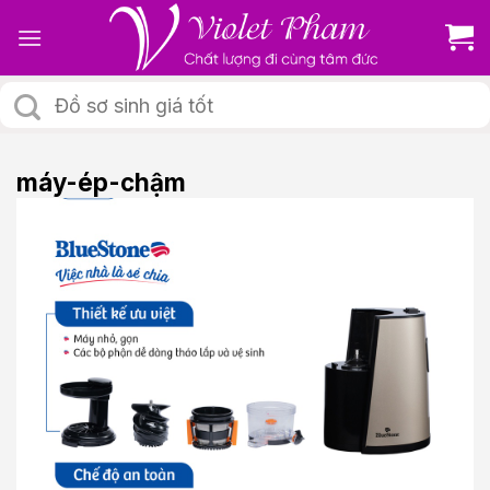
Skip
to
content
Tìm
kiếm:
máy-ép-chậm