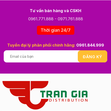
Tư vấn bán hàng và CSKH
0961.771.888
-
0971.761.888
Thời gian 24/7
Tuyển đại lý phân phối chính hãng:
0961.844.999