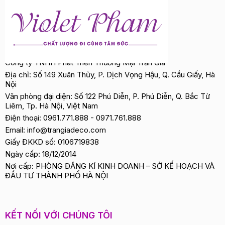
Công ty TNHH Phát Triển Thương Mại Trần Gia
Địa chỉ: Số 149 Xuân Thủy, P. Dịch Vọng Hậu, Q. Cầu Giấy, Hà
Nội
Văn phòng đại diện: Số 122 Phú Diễn, P. Phú Diễn, Q. Bắc Từ
Liêm, Tp. Hà Nội, Việt Nam
Điện thoại:
0961.771.888
-
0971.761.888
Email:
info@trangiadeco.com
Giấy ĐKKD số: 0106719838
Ngày cấp: 18/12/2014
Nơi cấp: PHÒNG ĐĂNG KÍ KINH DOANH – SỞ KẾ HOẠCH VÀ
ĐẦU TƯ THÀNH PHỐ HÀ NỘI
KẾT NỐI VỚI CHÚNG TÔI