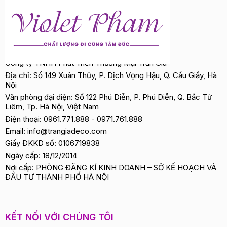
Công ty TNHH Phát Triển Thương Mại Trần Gia
Địa chỉ: Số 149 Xuân Thủy, P. Dịch Vọng Hậu, Q. Cầu Giấy, Hà
Nội
Văn phòng đại diện: Số 122 Phú Diễn, P. Phú Diễn, Q. Bắc Từ
Liêm, Tp. Hà Nội, Việt Nam
Điện thoại:
0961.771.888
-
0971.761.888
Email:
info@trangiadeco.com
Giấy ĐKKD số: 0106719838
Ngày cấp: 18/12/2014
Nơi cấp: PHÒNG ĐĂNG KÍ KINH DOANH – SỞ KẾ HOẠCH VÀ
ĐẦU TƯ THÀNH PHỐ HÀ NỘI
KẾT NỐI VỚI CHÚNG TÔI