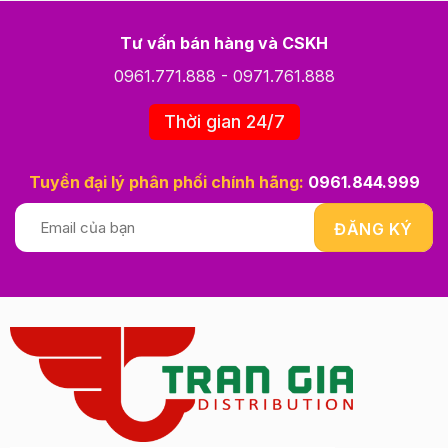
Tư vấn bán hàng và CSKH
0961.771.888
-
0971.761.888
Thời gian 24/7
Tuyển đại lý phân phối chính hãng:
0961.844.999