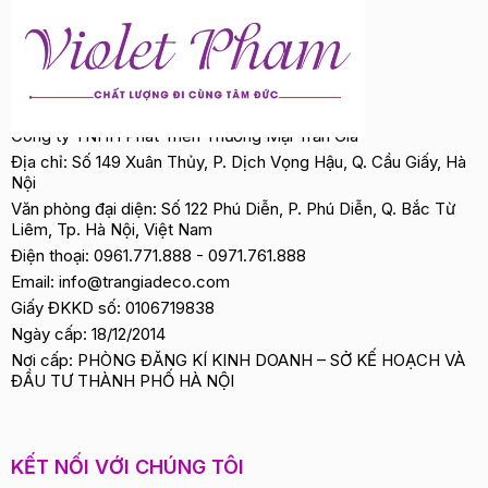
Công ty TNHH Phát Triển Thương Mại Trần Gia
Địa chỉ: Số 149 Xuân Thủy, P. Dịch Vọng Hậu, Q. Cầu Giấy, Hà
Nội
Văn phòng đại diện: Số 122 Phú Diễn, P. Phú Diễn, Q. Bắc Từ
Liêm, Tp. Hà Nội, Việt Nam
Điện thoại:
0961.771.888
-
0971.761.888
Email:
info@trangiadeco.com
Giấy ĐKKD số: 0106719838
Ngày cấp: 18/12/2014
Nơi cấp: PHÒNG ĐĂNG KÍ KINH DOANH – SỞ KẾ HOẠCH VÀ
ĐẦU TƯ THÀNH PHỐ HÀ NỘI
KẾT NỐI VỚI CHÚNG TÔI