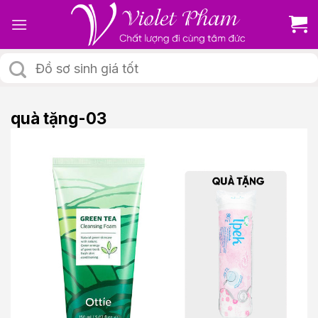
Skip
to
content
Tìm
kiếm:
quà tặng-03