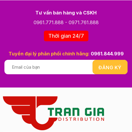
Tư vấn bán hàng và CSKH
0961.771.888
-
0971.761.888
Thời gian 24/7
Tuyển đại lý phân phối chính hãng:
0961.844.999