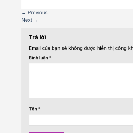
←
Previous
Next
→
Trả lời
Email của bạn sẽ không được hiển thị công kh
Bình luận
*
Tên
*