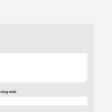
rang web