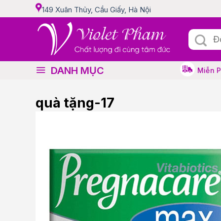
Skip
149 Xuân Thủy, Cầu Giấy, Hà Nội
to
content
Tìm
kiếm:
DANH MỤC
Miễn 
quà tặng-17