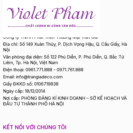
Công ty TNHH Phát Triển Thương Mại Trần Gia
Địa chỉ: Số 149 Xuân Thủy, P. Dịch Vọng Hậu, Q. Cầu Giấy, Hà
Nội
Văn phòng đại diện: Số 122 Phú Diễn, P. Phú Diễn, Q. Bắc Từ
Liêm, Tp. Hà Nội, Việt Nam
Điện thoại:
0961.771.888
-
0971.761.888
Email:
info@trangiadeco.com
Giấy ĐKKD số: 0106719838
Ngày cấp: 18/12/2014
Nơi cấp: PHÒNG ĐĂNG KÍ KINH DOANH – SỞ KẾ HOẠCH VÀ
ĐẦU TƯ THÀNH PHỐ HÀ NỘI
KẾT NỐI VỚI CHÚNG TÔI