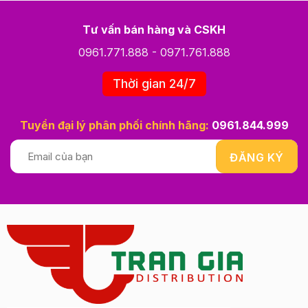
Tư vấn bán hàng và CSKH
0961.771.888
-
0971.761.888
Thời gian 24/7
Tuyển đại lý phân phối chính hãng:
0961.844.999