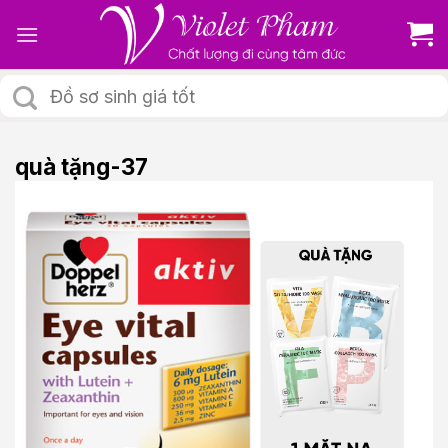
Skip
to
content
Tìm
kiếm:
quà tặng-37