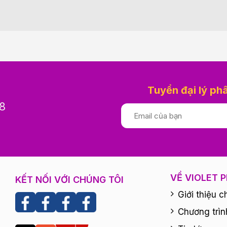
Tuyển đại lý ph
8
VỀ VIOLET 
KẾT NỐI VỚI CHÚNG TÔI
Giới thiệu c
Chương trìn