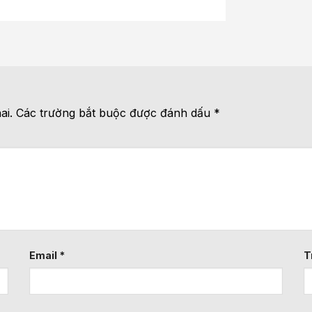
ai.
Các trường bắt buộc được đánh dấu
*
Email
*
T