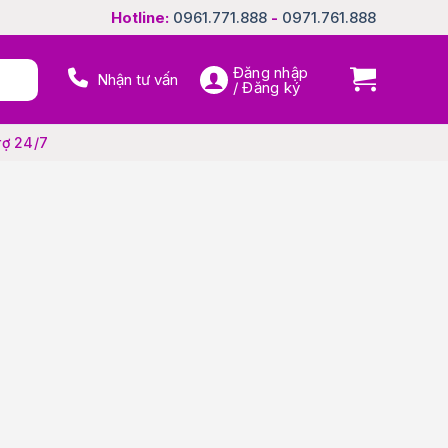
Hotline:
0961.771.888
-
0971.761.888
Đăng nhập
Nhận tư vấn
/ Đăng ký
rợ 24/7