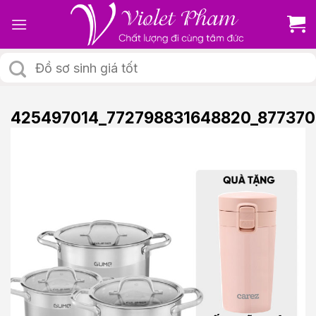
Skip
to
content
Tìm
kiếm:
425497014_772798831648820_877370