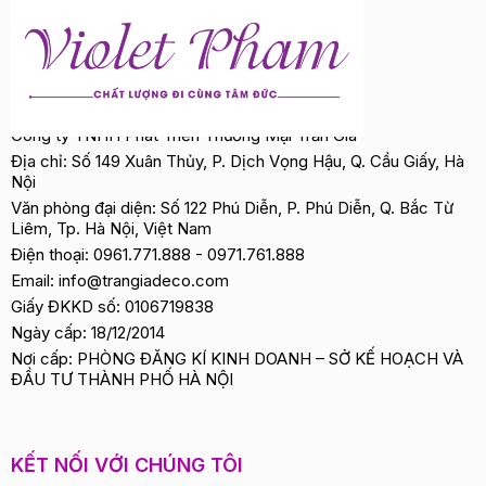
Công ty TNHH Phát Triển Thương Mại Trần Gia
Địa chỉ: Số 149 Xuân Thủy, P. Dịch Vọng Hậu, Q. Cầu Giấy, Hà
Nội
Văn phòng đại diện: Số 122 Phú Diễn, P. Phú Diễn, Q. Bắc Từ
Liêm, Tp. Hà Nội, Việt Nam
Điện thoại:
0961.771.888
-
0971.761.888
Email:
info@trangiadeco.com
Giấy ĐKKD số: 0106719838
Ngày cấp: 18/12/2014
Nơi cấp: PHÒNG ĐĂNG KÍ KINH DOANH – SỞ KẾ HOẠCH VÀ
ĐẦU TƯ THÀNH PHỐ HÀ NỘI
KẾT NỐI VỚI CHÚNG TÔI