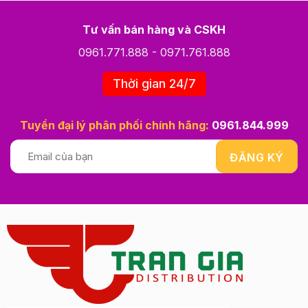
Tư vấn bán hàng và CSKH
0961.771.888
-
0971.761.888
Thời gian 24/7
Tuyển đại lý phân phối chính hãng:
0961.844.999