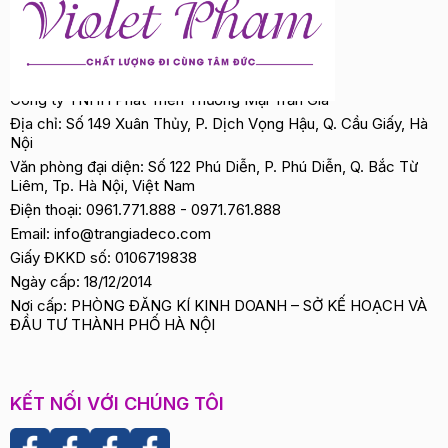
Công ty TNHH Phát Triển Thương Mại Trần Gia
Địa chỉ: Số 149 Xuân Thủy, P. Dịch Vọng Hậu, Q. Cầu Giấy, Hà
Nội
Văn phòng đại diện: Số 122 Phú Diễn, P. Phú Diễn, Q. Bắc Từ
Liêm, Tp. Hà Nội, Việt Nam
Điện thoại:
0961.771.888
-
0971.761.888
Email:
info@trangiadeco.com
Giấy ĐKKD số: 0106719838
Ngày cấp: 18/12/2014
Nơi cấp: PHÒNG ĐĂNG KÍ KINH DOANH – SỞ KẾ HOẠCH VÀ
ĐẦU TƯ THÀNH PHỐ HÀ NỘI
KẾT NỐI VỚI CHÚNG TÔI