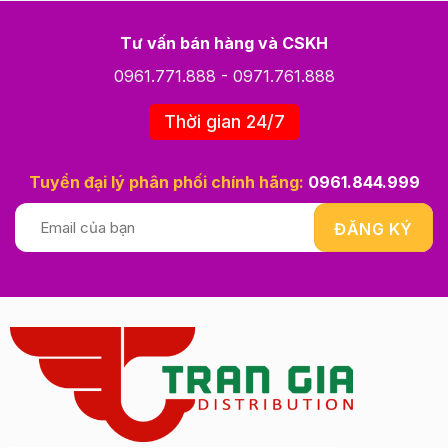
Tư vấn bán hàng và CSKH
0961.771.888
-
0971.761.888
Thời gian 24/7
Tuyển đại lý phân phối chính hãng:
0961.844.999