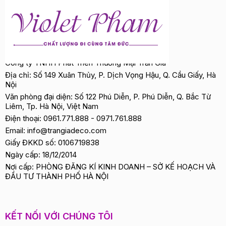
Công ty TNHH Phát Triển Thương Mại Trần Gia
Địa chỉ: Số 149 Xuân Thủy, P. Dịch Vọng Hậu, Q. Cầu Giấy, Hà
Nội
Văn phòng đại diện: Số 122 Phú Diễn, P. Phú Diễn, Q. Bắc Từ
Liêm, Tp. Hà Nội, Việt Nam
Điện thoại:
0961.771.888
-
0971.761.888
Email:
info@trangiadeco.com
Giấy ĐKKD số: 0106719838
Ngày cấp: 18/12/2014
Nơi cấp: PHÒNG ĐĂNG KÍ KINH DOANH – SỞ KẾ HOẠCH VÀ
ĐẦU TƯ THÀNH PHỐ HÀ NỘI
KẾT NỐI VỚI CHÚNG TÔI