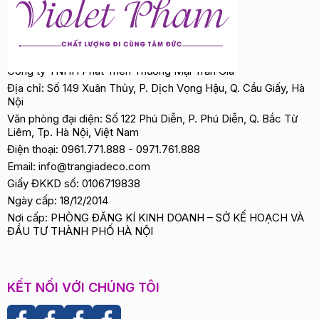
Công ty TNHH Phát Triển Thương Mại Trần Gia
Địa chỉ: Số 149 Xuân Thủy, P. Dịch Vọng Hậu, Q. Cầu Giấy, Hà
Nội
Văn phòng đại diện: Số 122 Phú Diễn, P. Phú Diễn, Q. Bắc Từ
Liêm, Tp. Hà Nội, Việt Nam
Điện thoại:
0961.771.888
-
0971.761.888
Email:
info@trangiadeco.com
Giấy ĐKKD số: 0106719838
Ngày cấp: 18/12/2014
Nơi cấp: PHÒNG ĐĂNG KÍ KINH DOANH – SỞ KẾ HOẠCH VÀ
ĐẦU TƯ THÀNH PHỐ HÀ NỘI
KẾT NỐI VỚI CHÚNG TÔI